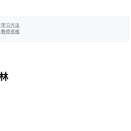
法
学习方法
育
教师资格
成林