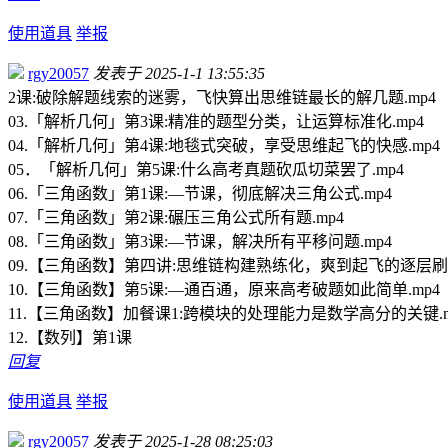
使用道具
举报
rgy20057
发表于 2025-1-1 13:55:35
2课:破除解题线索的迷雾，飞快算出思维链最长的解几题.mp4
03.「解析几何」第3课:精准的题型分类，让运算标准化.mp4
04.「解析几何」第4课:地毯式突破，享受思维起飞的快感.mp4
05．「解析几何」第5课:什么高考真题砍瓜切菜罢了.mp4
06.「三角函数」第1课:—节课，彻底解决三角公式.mp4
07.「三角函数」第2课:碾压三角公式所有题.mp4
08.「三角函数」第3课:—节课，解决所有平移问题.mp4
09.【三角函数】第四讲:思维链构建熟练化，爽到起飞的逐层刷题
10.【三角函数】第5课:—通百通，原来高考破题如此简单.mp4
11.【三角函数】加餐课1:跨模块的处理能力是数学高分的关键.m
12.【数列】第1课
回复
使用道具
举报
rgy20057
发表于 2025-1-28 08:25:03