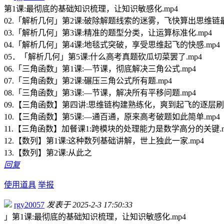
第1课:最彻底的基础知识梳理，让知识敏感化.mp4
02.「解析几何」第2课:破除解题线索的迷雾，飞快算出思维链最
03.「解析几何」第3课:精准的题型分类，让运算标准化.mp4
04.「解析几何」第4课:地毯式突破，享受思维起飞的快感.mp4
05．「解析几何」第5课:什么高考真题砍瓜切菜罢了.mp4
06.「三角函数」第1课:—节课，彻底解决三角公式.mp4
07.「三角函数」第2课:碾压三角公式所有题.mp4
08.「三角函数」第3课:—节课，解决所有平移问题.mp4
09.【三角函数】第四讲:思维链构建熟练化，爽到起飞的逐层刷题
10.【三角函数】第5课:—通百通，原来高考破题如此简单.mp4
11.【三角函数】加餐课1:跨模块的处理能力是数学高分的关键.m
12.【数列】第1课:这种数列基础讲解，世上独此一家.mp4
13.【数列】第2课:从此之
回复
使用道具
举报
rgy20057
发表于 2025-2-3 17:50:33
」第1课:最彻底的基础知识梳理，让知识敏感化.mp4