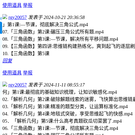
使用道具
举报
rgy20057
发表于 2024-10-21 20:36:58
闭
」第1课:—节课，彻底解决三角公式.mp4
07.「三角函数」第2课:碾压三角公式所有题.mp4
08.「三角函数」第3课:—节课，解决所有平移问题.mp4
09.【三角函数】第四讲:思维链构建熟练化，爽到起飞的逐层刷题
10.【三角函数】第5课
回复
使用道具
举报
rgy20057
发表于 2024-11-11 08:55:17
何」第1课:最彻底的基础知识梳理，让知识敏感化.mp4
02.「解析几何」第2课:破除解题线索的迷雾，飞快算出思维链最
03.「解析几何」第3课:精准的题型分类，让运算标准化.mp4
04.「解析几何」第4课:地毯式突破，享受思维起飞的快感.mp4
05．「解析几何」第5课:什么高考真题砍瓜切菜罢了.mp4
06.「三角函数」第1课:—节课，彻底解决三角公式.mp4