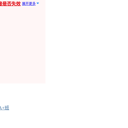
接是否失效
展开更多
A+班