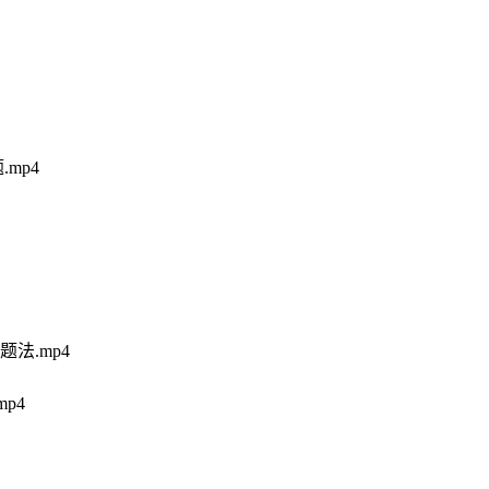
mp4
法.mp4
p4