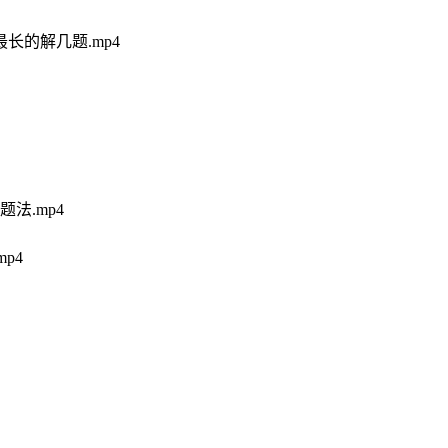
长的解几题.mp4
法.mp4
p4