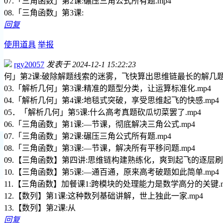
07.「三角函数」第2课:碾压三角公式所有题.mp4
08.「三角函数」第3课:
回复
使用道具
举报
rgy20057
发表于 2024-12-1 15:22:23
何」第2课:破除解题线索的迷雾，飞快算出思维链最长的解几题.
03.「解析几何」第3课:精准的题型分类，让运算标准化.mp4
04.「解析几何」第4课:地毯式突破，享受思维起飞的快感.mp4
05．「解析几何」第5课:什么高考真题砍瓜切菜罢了.mp4
06.「三角函数」第1课:—节课，彻底解决三角公式.mp4
07.「三角函数」第2课:碾压三角公式所有题.mp4
08.「三角函数」第3课:—节课，解决所有平移问题.mp4
09.【三角函数】第四讲:思维链构建熟练化，爽到起飞的逐层刷题
10.【三角函数】第5课:—通百通，原来高考破题如此简单.mp4
11.【三角函数】加餐课1:跨模块的处理能力是数学高分的关键.m
12.【数列】第1课:这种数列基础讲解，世上独此一家.mp4
13.【数列】第2课:从
回复