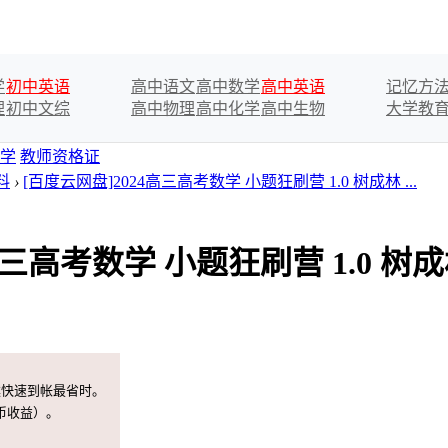
学
初中英语
高中语文
高中数学
高中英语
记忆方
理
初中文综
高中物理
高中化学
高中生物
大学教
学
教师资格证
料
›
[百度云网盘]2024高三高考数学 小题狂刷营 1.0 树成林 ...
高三高考数学 小题狂刷营 1.0 树
案快速到帐最省时。
币收益）。