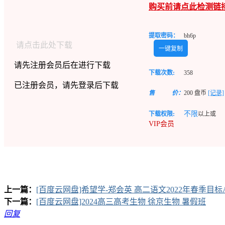
购买前请点此检测链
提取密码：
bh6p
请点击此处下载
一键复制
请先注册会员后在进行下载
下载次数:
358
已注册会员，请先登录后下载
售
价：
200
盘币
[记录]
不限
下载权限:
以上或
VIP会员
上一篇：
[百度云网盘]希望学-郑会英 高二语文2022年春季目标
下一篇：
[百度云网盘]2024高三高考生物 徐京生物 暑假班
回复