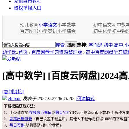
充值盘币教程
侵权举报入口
幼儿教育
小学语文
小学数学
初中语文
初中数
百万图书
小学英语
小学综合
初中化学
初中物
搜索
热搜:
学而思
初中
高中
小
搜索
助学盘
»
首页
›
百度网盘学习资源整理版
›
高中百度网盘学习资
[高中数学]
[百度云网盘]2024
[复制链接]
zhuxue
发表于 2024-9-27 06:10:02
|
阅读模式
下载权限获取方法：
1、土豪请直接
在线盘币充值
或
购买VIP
全站免回复免盘币下载,以上两种方
2、
发布出售资源
（自己设置下载盘币，其他人下载你将获得100%的下载盘
3、
每日签到
(随机奖励2到5个盘币)。