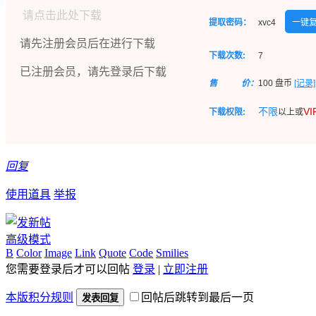
请点击此处下载
提取密码：
xvc4
一键
请先注册会员后在进行下载
下载次数:
7
已注册会员，请先登录后下载
售
价：
100
盘币
[记录]
不限
V
下载权限:
以上或
回复
使用道具
举报
高级模式
B
Color
Image
Link
Quote
Code
Smilies
您需要登录后才可以回帖
登录
|
立即注册
本版积分规则
回帖后跳转到最后一页
发表回复