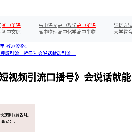
学
初中英语
高中语文
高中数学
高中英语
记忆方
理
初中文综
高中物理
高中化学
高中生物
大学教
学
教师资格证
视频引流口播号》会说话就能引流 ...
《短视频引流口播号》会说话就能
案快速到帐最省时。
币收益）。