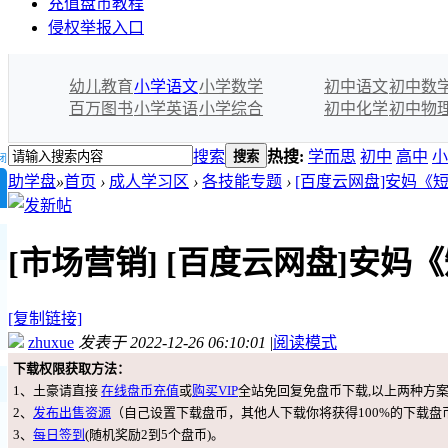
充值盘币教程
侵权举报入口
幼儿教育
小学语文
小学数学
初中语文
初中数
百万图书
小学英语
小学综合
初中化学
初中物
搜索
热搜:
学而思
初中
高中
小
搜索
闭
助学盘
»
首页
›
成人学习区
›
各技能专题
›
[百度云网盘]安妈《短
[市场营销]
[百度云网盘]安妈
[复制链接]
zhuxue
发表于 2022-12-26 06:10:01
|
阅读模式
下载权限获取方法：
1、土豪请直接
在线盘币充值
或
购买VIP
全站免回复免盘币下载,以上两种方
2、
发布出售资源
（自己设置下载盘币，其他人下载你将获得100%的下载盘
3、
每日签到
(随机奖励2到5个盘币)。