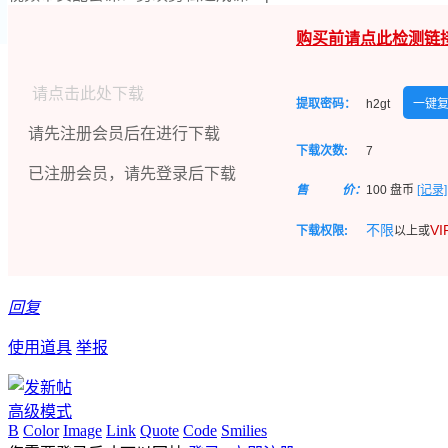
购买前请点此检测链
请点击此处下载
提取密码：
h2gt
一键
请先注册会员后在进行下载
下载次数:
7
已注册会员，请先登录后下载
售
价：
100
盘币
[记录]
不限
V
下载权限:
以上或
回复
使用道具
举报
高级模式
B
Color
Image
Link
Quote
Code
Smilies