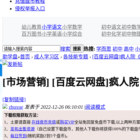
充值盘币教程
侵权举报入口
幼儿教育
小学语文
小学数学
初中语文
初中数
百万图书
小学英语
小学综合
初中化学
初中物
搜索
热搜:
学而思
初中
高中
小
搜索
助学盘
»
首页
›
成人学习区
›
各技能专题
›
[百度云网盘]疯人院《Ti
闭
[市场营销]
[百度云网盘]疯人院
[复制链接]
zhuxue
发表于 2022-12-26 06:10:01
|
阅读模式
下载权限获取方法：
1、土豪请直接
在线盘币充值
或
购买VIP
全站免回复免盘币下载,以上两种方
2、
发布出售资源
（自己设置下载盘币，其他人下载你将获得100%的下载盘
3、
每日签到
(随机奖励2到5个盘币)。