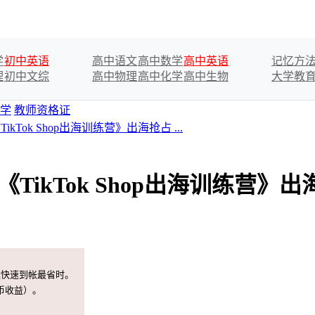
学
初中英语
高中语文
高中数学
高中英语
记忆方
理
初中文综
高中物理
高中化学
高中生物
大学教
学
教师资格证
kTok Shop出海训练营》出海抢占 ...
《TikTok Shop出海训练营
案快速到帐最省时。
币收益）。