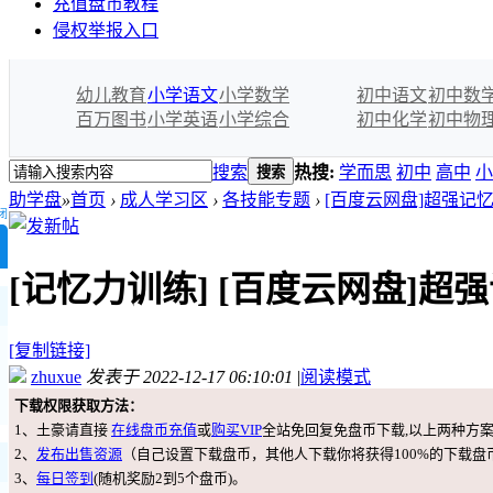
充值盘币教程
侵权举报入口
幼儿教育
小学语文
小学数学
初中语文
初中数
百万图书
小学英语
小学综合
初中化学
初中物
搜索
热搜:
学而思
初中
高中
小
搜索
助学盘
»
首页
›
成人学习区
›
各技能专题
›
[百度云网盘]超强记
闭
[记忆力训练]
[百度云网盘]超
[复制链接]
zhuxue
发表于 2022-12-17 06:10:01
|
阅读模式
下载权限获取方法：
1、土豪请直接
在线盘币充值
或
购买VIP
全站免回复免盘币下载,以上两种方
2、
发布出售资源
（自己设置下载盘币，其他人下载你将获得100%的下载盘
3、
每日签到
(随机奖励2到5个盘币)。