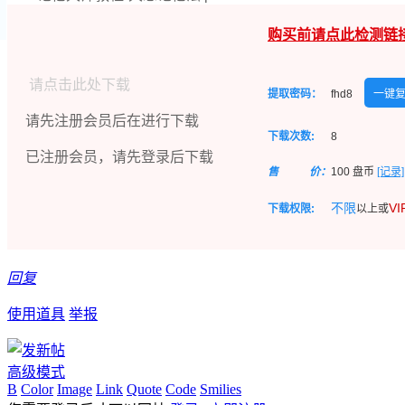
购买前请点此检测链
请点击此处下载
提取密码：
fhd8
一键
请先注册会员后在进行下载
下载次数:
8
已注册会员，请先登录后下载
售
价：
100
盘币
[记录]
不限
V
下载权限:
以上或
回复
使用道具
举报
高级模式
B
Color
Image
Link
Quote
Code
Smilies