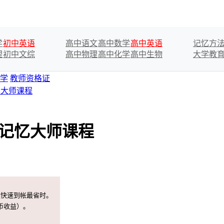
学
初中英语
高中语文
高中数学
高中英语
记忆方
理
初中文综
高中物理
高中化学
高中生物
大学教
学
教师资格证
忆大师课程
强记忆大师课程
案快速到帐最省时。
币收益）。