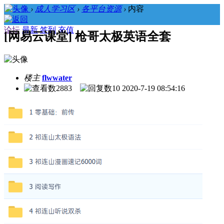
›
成人学习区
›
各平台资源
›
内容
论坛
最新
签到
充值
[网易云课堂] 枪哥太极英语全套
楼主
flwwater
2883
10
2020-7-19 08:54:16