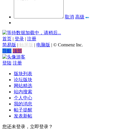
取消
高级
数据加载中，请稍后...
首页
|
登录
|
注册
简易版
|
触屏版
|
电脑版
|
© Comsenz Inc.
导航
顶部
游客
登陆
注册
版块列表
论坛版块
网站精选
站内搜索
个人中心
我的消息
帖子提醒
发表新帖
您还未登录，立即登录？