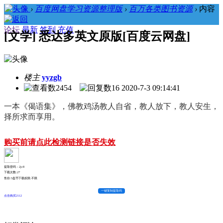
›
百度网盘学习资源整理版
›
百万各类图书资源
›
内容
论坛
最新
签到
充值
[文学] 悉达多英文原版[百度云网盘]
楼主
yyzgb
2454
16
2020-7-3 09:14:41
一本《偈语集》，佛教鸡汤教人自省，教人放下，教人安生，
择所求而享用。
购买前请点此检测链接是否失效
提取密码：2jc8
下载次数:
27
售价:5盘币
下载权限:不限
一键复制提取码
点击购买2112