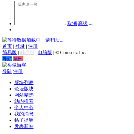
取消
高级
数据加载中，请稍后...
首页
|
登录
|
注册
简易版
|
触屏版
|
电脑版
|
© Comsenz Inc.
导航
顶部
游客
登陆
注册
版块列表
论坛版块
网站精选
站内搜索
个人中心
我的消息
帖子提醒
发表新帖