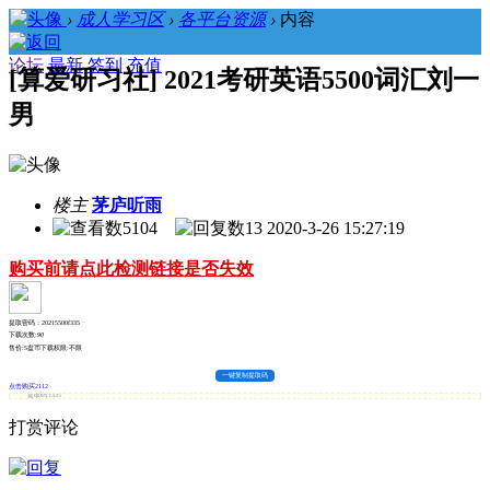
›
成人学习区
›
各平台资源
›
内容
论坛
最新
签到
充值
[算爱研习社] 2021考研英语5500词汇刘一
男
楼主
茅庐听雨
5104
13
2020-3-26 15:27:19
购买前请点此检测链接是否失效
提取密码：20215500f335
下载次数:
90
售价:5盘币
下载权限:不限
一键复制提取码
点击购买2112
提取码:f335
打赏评论