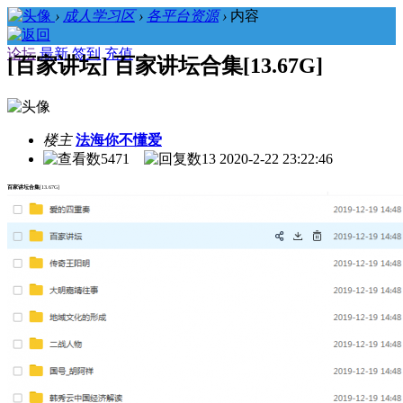
›
成人学习区
›
各平台资源
›
内容
论坛
最新
签到
充值
[百家讲坛] 百家讲坛合集[13.67G]
楼主
法海你不懂爱
5471
13
2020-2-22 23:22:46
百家讲坛合集
[13.67G]