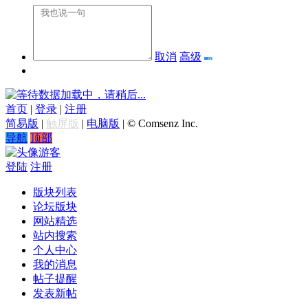
取消
高级
数据加载中，请稍后...
首页
|
登录
|
注册
简易版
|
触屏版
|
电脑版
|
© Comsenz Inc.
导航
顶部
游客
登陆
注册
版块列表
论坛版块
网站精选
站内搜索
个人中心
我的消息
帖子提醒
发表新帖