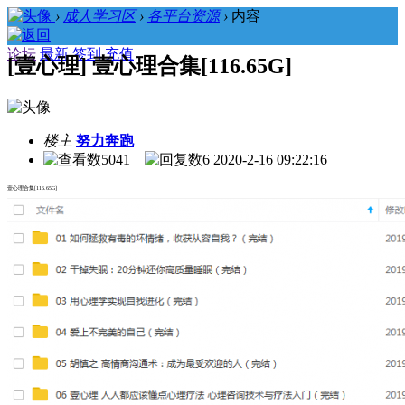
›
成人学习区
›
各平台资源
›
内容
论坛
最新
签到
充值
[壹心理] 壹心理合集[116.65G]
楼主
努力奔跑
5041
6
2020-2-16 09:22:16
壹心理合集[116.65G]