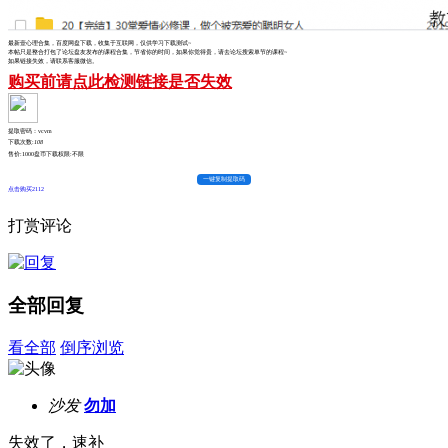
最新壹心理合集，百度网盘下载，收集于互联网，仅供学习下载测试~
本帖只是整合打包了论坛盘友发布的课程合集，节省你的时间，如果你觉得贵，请去论坛搜索单节的课程~
如果链接失效，请联系客服微信。
购买前请点此检测链接是否失效
提取密码：vcvm
下载次数:
108
售价:1000盘币
下载权限:不限
一键复制提取码
点击购买2112
打赏评论
全部回复
看全部
倒序浏览
沙发
勿加
失效了，速补