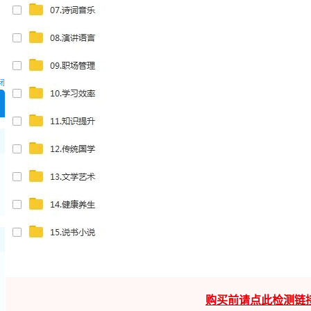
闭
购买前请点此检测链