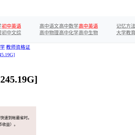
学
初中英语
高中语文
高中数学
高中英语
记忆方
理
初中文综
高中物理
高中化学
高中生物
大学教
学
教师资格证
.19G]
5.19G]
案快速到帐最省时。
币收益）。