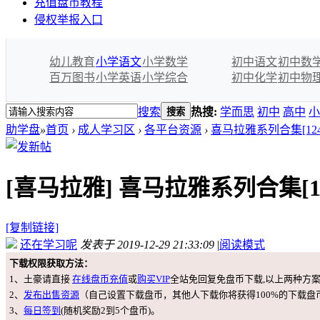
充值盘币教程
侵权举报入口
幼儿教育
小学语文
小学数学
初中语文
初中数
百万图书
小学英语
小学综合
初中化学
初中物
搜索
热搜:
学而思
初中
高中
小
搜索
助学盘
»
首页
›
成人学习区
›
各平台资源
›
喜马拉雅系列合集[1245
[喜马拉雅]
喜马拉雅系列合集[124
[复制链接]
还在学习呢
发表于 2019-12-29 21:33:09
|
阅读模式
下载权限获取方法：
1、土豪请直接
在线盘币充值
或
购买VIP
全站免回复免盘币下载,以上两种方
2、
发布出售资源
（自己设置下载盘币，其他人下载你将获得100%的下载盘
3、
每日签到
(随机奖励2到5个盘币)。