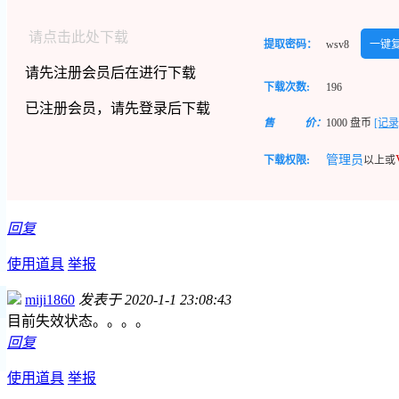
请点击此处下载
提取密码：
wsv8
一键
请先注册会员后在进行下载
下载次数:
196
已注册会员，请先登录后下载
售
价：
1000
盘币
[记录
管理员
下载权限:
以上或
回复
使用道具
举报
miji1860
发表于 2020-1-1 23:08:43
目前失效状态。。。。
回复
使用道具
举报