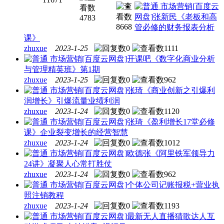
市场营销
[百度云
网盘]张新民《老板和高
4783
8668
管必修的财务报表分析
课》
zhuxue
2023-1-25
0
1111
市场营销
[百度云网盘]开课吧《数字化商业分析
与管理精英班》第1期
zhuxue
2023-1-25
0
962
市场营销
[百度云网盘]张琦《商业创新之引爆利
润增长》引爆流量业绩利润
zhuxue
2023-1-24
0
1120
市场营销
[百度云网盘]张琦《盈利增长17堂必修
课》企业裂变增长的经营智慧
zhuxue
2023-1-24
0
1012
市场营销
[百度云网盘]欧德张《阿里铁军领导力
24讲》凝聚人心常打胜仗
zhuxue
2023-1-24
0
962
市场营销
[百度云网盘]个体公司记账报税+营业执
照注销教程
zhuxue
2023-1-24
0
1193
市场营销
[百度云网盘]最新无人直播猜歌达人互