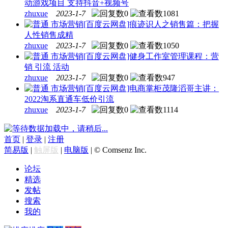
动游戏项目 支持抖音+视频号
zhuxue
2023-1-7
0
1081
市场营销
[百度云网盘]痕迹识人之销售篇：把握
人性销售成精
zhuxue
2023-1-7
0
1050
市场营销
[百度云网盘]健身工作室管理课程：营
销 引流 活动
zhuxue
2023-1-7
0
947
市场营销
[百度云网盘]电商掌柜茂隆滔哥主讲：
2022淘系直通车低价引流
zhuxue
2023-1-7
0
1114
数据加载中，请稍后...
首页
|
登录
|
注册
简易版
|
触屏版
|
电脑版
|
© Comsenz Inc.
论坛
精选
发帖
搜索
我的