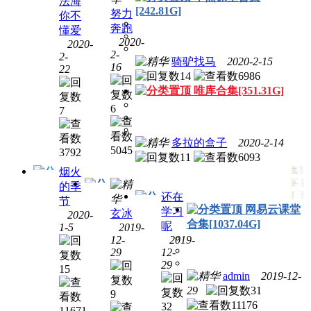
法海
[242.81G]
努力
功夫
你不
壹心
奔跑
财经
懂爱
2020-
理合
2020-
合集
2-
2-
集
[32.81G]
骑驴找马
2020-2-15
16
22
[116.65G]
14
6986
唯库合集[351.31G]
6
7
多拉的盒子
2020-2-14
5045
3792
11
6093
烟火
的季
还在
节
网易云课堂
学习
玄冰
2020-
华尔
合集[1037.04G]
呢
1-5
2019-
丁香
街学
12-
2019-
喜马
公开
堂合
29
12-
拉雅
课合
集打
29
15
系列
集
包
admin
2019-12-
合集
[30.53G]
[50.79G]
29
31
9
[1245.19G]
11176
32
11671