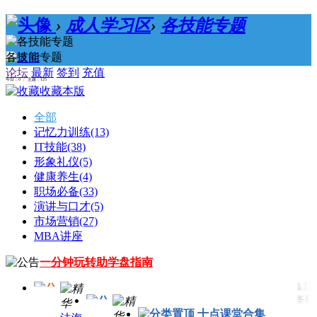
›
成人学习区
›
各技能专题
各技能专题
论坛
最新
签到
充值
今日：0 / 主题：125
收藏本版
全部
记忆力训练
(13)
IT技能
(38)
形象礼仪
(5)
健康养生
(4)
职场必备
(33)
演讲与口才
(5)
市场营销
(27)
MBA讲座
一分钟玩转助学盘指南
十点课堂合集