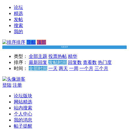
论坛
精选
发帖
搜索
我的
排序
导航
顶部
列表排序
类型：
全部主题
投票
热帖
精华
排序：
最新回复
发帖时间
回复数
查看数
热门度
时间：
全部时间
一天
两天
一周
一个月
三个月
游客
登陆
注册
论坛版块
网站精选
站内搜索
个人中心
我的消息
帖子提醒