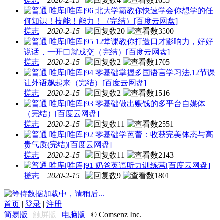
搓志
2020-2-15
4
1635
唯库
[唯库]96 北大学霸教你快速学会你想学的任
何知识！技能！能力！（完结）[百度云网盘]
搓志
2020-2-15
20
3300
唯库
[唯库]95 12堂课教你打造口才影响力，好好
说话，一开口就成交（完结）[百度云网盘]
搓志
2020-2-15
2
1705
唯库
[唯库]94 零基础掌握多国语言学习法,12节课
让外语飙起来（完结）[百度云网盘]
搓志
2020-2-15
2
1516
唯库
[唯库]93 零基础做出赚钱的多平台自媒体
（完结）[百度云网盘]
搓志
2020-2-15
11
2551
唯库
[唯库]92 零基础学芭蕾：收获完美体态与高
贵气质(完结)[百度云网盘]
搓志
2020-2-15
11
2143
唯库
[唯库]91 奶爸英语听力训练营[百度云网盘]
搓志
2020-2-15
9
1801
数据加载中，请稍后...
首页
|
登录
|
注册
简易版
|
触屏版
|
电脑版
|
© Comsenz Inc.