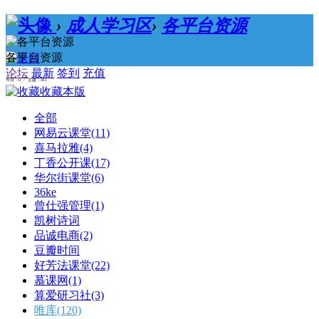
›
成人学习区
›
各平台资源
各平台资源
论坛
最新
签到
充值
今日：0 / 主题：411
收藏本版
全部
网易云课堂
(11)
喜马拉雅
(4)
丁香公开课
(17)
华尔街课堂
(6)
36ke
曾仕强管理
(1)
凯树诗词
品诚电商
(2)
豆瓣时间
好芳法课堂
(22)
慕课网
(1)
算爱研习社
(3)
唯库
(120)