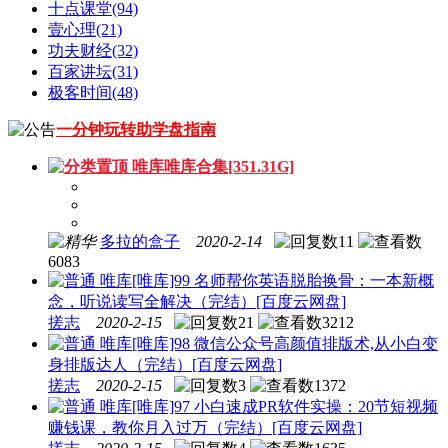
十点课堂
(94)
壹心理
(21)
功夫财经
(32)
百家讲坛
(31)
极客时间
(48)
一分钟玩转助学盘指南
唯库
唯库合集[351.31G]
多拉的盒子
2020-2-14
11
6083
唯库
[唯库]99 名师帮你英语脱胎换骨：一本新概
念，听说读写全解决（完结）[百度云网盘]
搓志
2020-2-15
21
3212
唯库
[唯库]98 微信公众号高颜值排版术,从小白变
身排版达人（完结）[百度云网盘]
搓志
2020-2-15
3
1372
唯库
[唯库]97 小白速成PR软件实操：20节短视频
赚钱课，教你月入过万（完结）[百度云网盘]