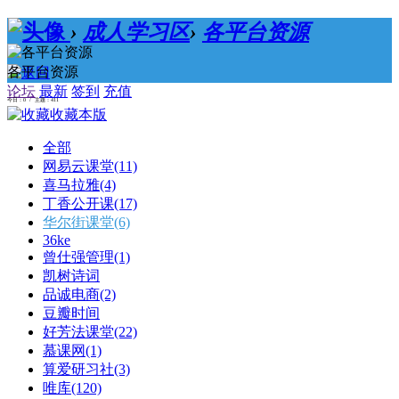
›
成人学习区
›
各平台资源
各平台资源
论坛
最新
签到
充值
今日：0 / 主题：411
收藏本版
全部
网易云课堂
(11)
喜马拉雅
(4)
丁香公开课
(17)
华尔街课堂
(6)
36ke
曾仕强管理
(1)
凯树诗词
品诚电商
(2)
豆瓣时间
好芳法课堂
(22)
慕课网
(1)
算爱研习社
(3)
唯库
(120)