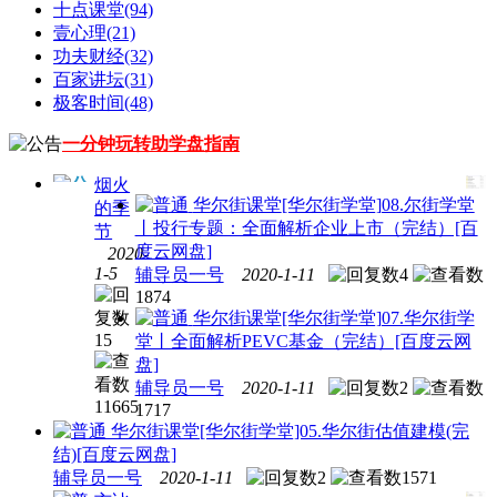
十点课堂
(94)
壹心理
(21)
功夫财经
(32)
百家讲坛
(31)
极客时间
(48)
一分钟玩转助学盘指南
烟火
华尔街课堂
[华尔街学堂]08.尔街学堂
的季
丨投行专题：全面解析企业上市（完结）[百
节
度云网盘]
2020-
华尔
1-5
辅导员一号
2020-1-11
4
街课
1874
堂
华
华尔街课堂
[华尔街学堂]07.华尔街学
尔街
15
堂丨全面解析PEVC基金（完结）[百度云网
学堂
盘]
合集
辅导员一号
2020-1-11
2
打包
11665
1717
[50.79G]
华尔街课堂
[华尔街学堂]05.华尔街估值建模(完
结)[百度云网盘]
辅导员一号
2020-1-11
2
1571