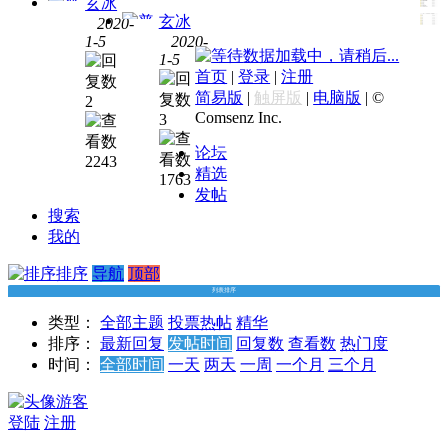
玄冰
玄冰
2020-
1-5
2020-
华尔
数据加载中，请稍后...
1-5
华尔
街课
首页
|
登录
|
注册
街课
堂
[华
简易版
|
触屏版
|
电脑版
|
©
2
堂
[华
尔街
Comsenz Inc.
3
尔街
学堂]
学堂]
《手
论坛
2243
大资
把手
精选
1763
管业
教尽
发帖
务与
调》
搜索
资产
【ibanker】
我的
证券
[百度
排序
导航
化实
顶部
网盘]
务[百
列表排序
度网
类型：
全部主题
投票
热帖
精华
盘]
排序：
最新回复
发帖时间
回复数
查看数
热门度
时间：
全部时间
一天
两天
一周
一个月
三个月
游客
登陆
注册