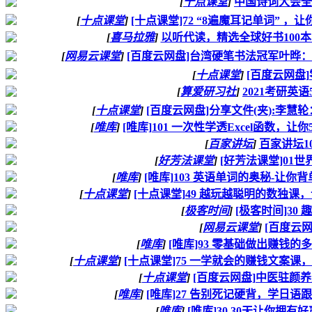
[
十点课堂
]
中国诗词大会全
[
十点课堂
]
[十点课堂]72 “8遍魔耳记单词” 
[
喜马拉雅
]
以听代读，精选全球好书100本
[
网易云课堂
]
[百度云网盘]台湾硬笔书法冠军叶晔：
[
十点课堂
]
[百度云网盘
[
算爱研习社
]
2021考研英语
[
十点课堂
]
[百度云网盘]分享文件(夹):李
[
唯库
]
[唯库]101 一次性学透Excel函数
[
百家讲坛
]
百家讲坛10
[
好芳法课堂
]
[好芳法课堂]01
[
唯库
]
[唯库]103 英语单词的奥秘-让你
[
十点课堂
]
[十点课堂]49 越玩越聪明的数独课
[
极客时间
]
[极客时间]30
[
网易云课堂
]
[百度云网
[
唯库
]
[唯库]93 零基础做出赚钱
[
十点课堂
]
[十点课堂]75 一学就会的赚钱文案
[
十点课堂
]
[百度云网盘]中医驻颜养
[
唯库
]
[唯库]27 告别死记硬背，学日语
[
唯库
]
[唯库]30 30天让你拥有