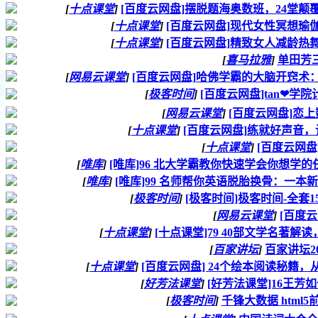
[
十点课堂
]
[百度云网盘]摆脱题海奥数班，24堂
[
十点课堂
]
[百度云网盘]现代女性冥想瑜
[
十点课堂
]
[百度云网盘]精致女人减龄热
[
喜马拉雅
]
单田芳
[
网易云课堂
]
[百度云网盘]哈佛学霸的大脑开窍术
[
极客时间
]
[百度云网盘]tan❤学
[
网易云课堂
]
[百度云网盘]恋
[
十点课堂
]
[百度云网盘]练就好声音
[
十点课堂
]
[百度云网
[
唯库
]
[唯库]96 北大学霸教你快速学会你想学
[
唯库
]
[唯库]99 名师帮你英语脱胎换骨：一本
[
极客时间
]
[极客时间]极客时间-全套15
[
网易云课堂
]
[百度
[
十点课堂
]
[十点课堂]79 40部文学名著
[
百家讲坛
]
百家讲坛20
[
十点课堂
]
[百度云网盘] 24个绘本阅读秘
[
好芳法课堂
]
[好芳法课堂]16王芳
[
极客时间
]
千锋大数据 html5