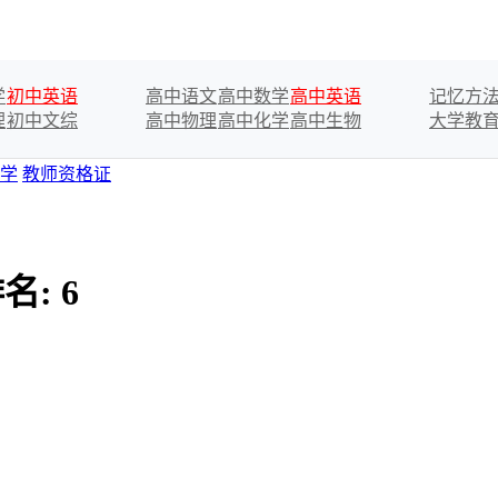
学
初中英语
高中语文
高中数学
高中英语
记忆方
理
初中文综
高中物理
高中化学
高中生物
大学教
学
教师资格证
名:
6