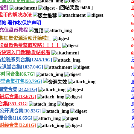
反馈退币专用窗口
指引
-
[回帖奖励
9456
]
盘币的解决办法
a
顶帖
著作权保护声明
]充值盘币教程
a
奖征集资源活动开始啦！
a
坛盘币免费获取攻略！！！！
a
帖快速入门教程|发帖必看
拉雅系列合集[1245.19G]
a
课堂合集[1037.04G]
时间合集[86.7G]
合集打包[50.79G]
堂合集[242.81G]
坛合集[13.67G]
集[351.31G]
开课合集[30.53G]
合集[116.65G]
经合集[32.81G]