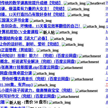
9
颠覆传统的数学课高效提升成绩【完结】
9
伽课，做温柔有力量的大女主！【完结】
9
舞操，12天打造凹凸有致好身材【完结】
三国演义评书全套
：告别杂念、坏情绪，15天看见效率翻倍的自己！
院计算机视觉CV全套课程
上数据结构全套【进大厂必备】
9
，让你的话好听、耐听、爱听【完结】
9
盘]正面管教（男娃版）
的任何知识！技能！能力！（完结）[百度云网盘]
新概念，听说读写全解决（完结）[百度云网盘]
张高清IT技能图谱.zip[百度云网盘]
1
云网盘]张倩卓提分课
解读，带你听懂古典音乐（完结）[百度云网盘]
7
1-300集，有声mp3
9
籍，从小提升孩子阅读力，做高情商宝宝（完结）
如何写好作文（完结）[百度云网盘]
前端
- [售价
50
盘币]