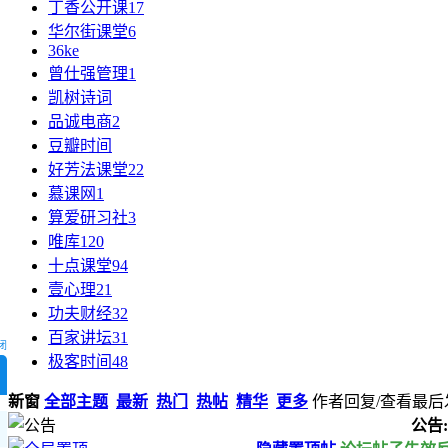
丁香公开课
17
华尔街课堂
6
36ke
曾仕强管理
1
凯树诗词
品诚电商
2
豆瓣时间
好芳法课堂
22
慕课网
1
算爱研习社
3
唯库
120
十点课堂
94
壹心理
21
功夫财经
32
百家讲坛
31
闭
极客时间
48
新窗
全部主题
最新
热门
热帖
精华
更多
作者
回复/查看
最后
公告