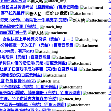
五季+课本古诗
，让你轻松通过英语考试（原版完结）[百度云网盘]
 喜马拉雅推荐
- [售价
10
盘币]
9
每天15分钟，3周写出一手漂亮字(完结)
9
]零基础美妆课【完结】
5500词汇刘一男
慧轮：女生快速上手美颜必修课（完结）１－３
，让你5分钟搞定一天的工作（完结）[百度云网盘]
7
1-200集，有声MP3
世界地理课【完结】[百度云网盘]
背单词快10倍的记忆法(完结)[百度云网盘]
，让孩子在游戏中成为学霸（完结)[百度云网盘]
 趣谈网络协议[百度云网盘]
盘]外滩教育99.86GB
的多平台自媒体（完结）[百度云网盘]
课，轻松写出爆款、销量翻倍（完结）[百度云网盘]
9
生课，90个逆龄古方抗衰老[完结]
跟学母语一样简单（完结）[百度云网盘]
好声音训练课(完结)[百度云网盘]