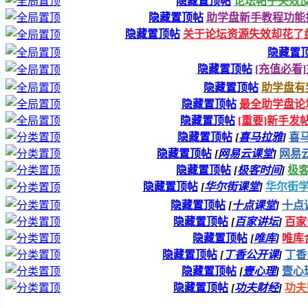
隐藏置顶帖
论坛帖子失效
隐藏置顶帖
助学盘新手教程功能
隐藏置顶帖
关于论坛资源失效却花了
隐藏置
隐藏置顶帖
[充值必看
隐藏置顶帖
助学盘有
隐藏置顶帖
最全助学盘论
隐藏置顶帖
[重要]新手发
隐藏置顶帖
[
喜马拉雅
]
喜马
隐藏置顶帖
[
网易云课堂
]
网易云
隐藏置顶帖
[
极客时间
]
极客
隐藏置顶帖
[
华尔街课堂
]
华尔街学堂
隐藏置顶帖
[
十点课堂
]
十点课
隐藏置顶帖
[
百家讲坛
]
百家讲
隐藏置顶帖
[
唯库
]
唯库合
隐藏置顶帖
[
丁香公开课
]
丁香公
隐藏置顶帖
[
壹心理
]
壹心理
隐藏置顶帖
[
功夫财经
]
功夫财