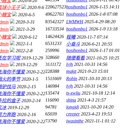
小糖宝
2020-6-20
2206
27523
hosihonbo1
2026-1-15 14:11
篮球小王子
2020-9-6
496
22763
hosihonbo1
2026-1-8 07:08
小糖宝
2020-6-5
835
42327
LWMWH
2025-4-29 08:20
dmin
2020-3-31
167
33534
hosihonbo1
2026-1-9 13:18
dmin
2021-3-29
146
24426
小糖宝
2020-6-12
程曦
2020-11-7 07:14
65
31233
dmin
2022-1-1
小奋斗
2026-6-21 20:55
25
9996
hosihonbo1
2026-1-17 01:01
dmin
2022-2-8
32
8660
还在学习呢
2019-12-29
随便看看
2021-10-25 10:25
31
11172
lvjh
2021-10-31 14:56
dmin
2019-12-29
22
8388
makit
2021-9-23 15:01
法海你不懂爱
2020-2-22
15
11669
Robin
2021-10-10 20:13
烟火的季节
2020-1-5
14
6984
lvjh
2021-10-31 14:56
骑驴找马
2020-2-15
13
5474
ts-xwliu
2021-10-18 12:14
法海你不懂爱
2020-2-22
11
6090
shina
2021-4-3 21:57
多拉的盒子
2020-2-14
9
4781
longjdj
2021-10-20 14:20
玄冰
2019-12-29
6
5039
creeper
2023-4-23 19:53
努力奔跑
2020-2-16
7
3790
iwasinthe
2021-11-1 01:12
法海你不懂爱
2020-2-22