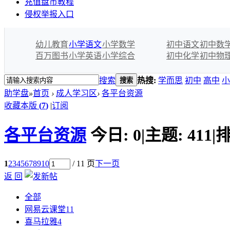
充值盘币教程
侵权举报入口
幼儿教育
小学语文
小学数学
初中语文
初中数
百万图书
小学英语
小学综合
初中化学
初中物
搜索
热搜:
学而思
初中
高中
小
搜索
助学盘
»
首页
›
成人学习区
›
各平台资源
收藏本版
(
7
)
|
订阅
各平台资源
今日:
0
|
主题:
411
|
排
1
2
3
4
5
6
7
8
9
10
/ 11 页
下一页
返 回
全部
网易云课堂
11
喜马拉雅
4