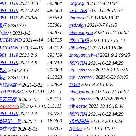
981_1119
2021-3-16
58
5804
lwqlwql
2023-11-4 21:54
981_1119
2021-2-24
48
6560
jack_768
2025-11-28 10:37
981_1119
2021-2-6
35
5652
jimmyyu
2021-10-6 18:31
35
5001
gzdesign
2021-8-7 01:13
国兵
2020-3-9
29
5871
bluepenguin
2024-11-21 16:03
小渔儿
2021-1-2
MICBRAND
2021-4-14
34
3735
我心飞扬
2021-10-12 15:19
MICBRAND
2021-4-15
34
3772
dfbxefxxfd
2022-1-19 16:06
981_1119
2021-2-6
29
3439
zhouyanweiwei
2021-9-2 09:25
981_1119
2021-4-8
24
2710
敏PVRM
2021-10-22 14:28
20
3309
my_vvvvvvvv
2021-6-21 04:59
搓志
2020-2-15
21
3223
my_vvvvvvvv
2021-6-20 08:03
搓志
2020-2-15
25
3849
makit
2021-9-23 14:54
多拉的盒子
2020-2-22
5314909324
2021-2-11
22
4121
bluepenguin
2024-11-21 16:02
28
3771
my_vvvvvvvv
2021-7-8 05:50
三天三夜
2020-2-15
21
3111
aliveasad
2021-10-16 18:44
34924476
2020-9-10
981_1119
2021-2-4
19
2782
敏PVRM
2021-10-22 14:28
16
2400
辅导员一号
2020-1-11
扬州瑶瑶
2021-7-20 10:24
18
2765
zjy666
2023-10-1 14:01
缚住苍龙
2020-8-15