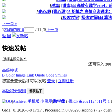
[
唯库
]
[唯库]44 高效有趣学exce
[
壹心理
]
[壹心理]05 胡慎之 高情商沟通
[
极客时间
]
[极客时间]44 算
下一页 »
1
2
3
4
5
6
7
8
9
10
/ 11 页
下一页
返 回
快速发帖
还可输入
200
高级模式
B
Color
Image
Link
Quote
Code
Smilies
您需要登录后才可以发帖
登录
|
立即注册
本版积分规则
发表帖子
|
Archiver
|
手机版
|
小黑屋
|
助学盘
(
粤ICP备2021124511号-1
)
GMT+8, 2026-8-8 17:17
, Processed in 0.096298 second(s), 27 querie