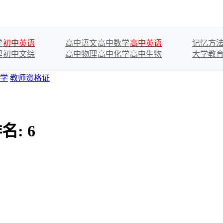
学
初中英语
高中语文
高中数学
高中英语
记忆方
理
初中文综
高中物理
高中化学
高中生物
大学教
学
教师资格证
名:
6