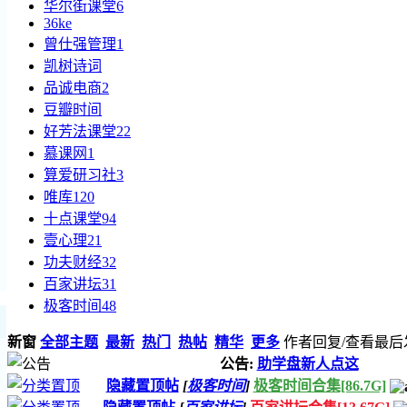
华尔街课堂
6
36ke
曾仕强管理
1
凯树诗词
品诚电商
2
豆瓣时间
好芳法课堂
22
慕课网
1
算爱研习社
3
唯库
120
十点课堂
94
壹心理
21
功夫财经
32
百家讲坛
31
极客时间
48
新窗
全部主题
最新
热门
热帖
精华
更多
作者
回复/查看
最后
公告:
助学盘新人点这
隐藏置顶帖
[
极客时间
]
极客时间合集[86.7G]