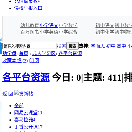
充值盘币教程
侵权举报入口
幼儿教育
小学语文
小学数学
初中语文
初中数
百万图书
小学英语
小学综合
初中化学
初中物
闭
搜索
热搜:
学而思
初中
高中
小
搜索
助学盘
»
首页
›
成人学习区
›
各平台资源
收藏本版
(
7
)
|
订阅
各平台资源
今日:
0
|
主题:
411
|
排
返 回
全部
网易云课堂
11
喜马拉雅
4
丁香公开课
17