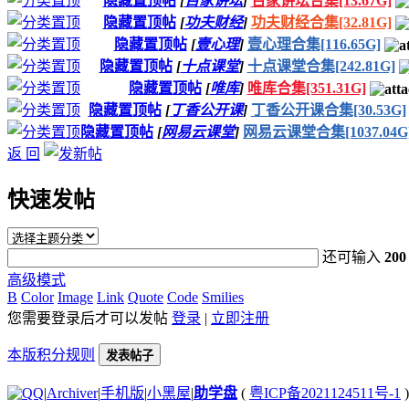
隐藏置顶帖
[
百家讲坛
]
百家讲坛合集[13.67G]
隐藏置顶帖
[
功夫财经
]
功夫财经合集[32.81G]
隐藏置顶帖
[
壹心理
]
壹心理合集[116.65G]
隐藏置顶帖
[
十点课堂
]
十点课堂合集[242.81G]
隐藏置顶帖
[
唯库
]
唯库合集[351.31G]
隐藏置顶帖
[
丁香公开课
]
丁香公开课合集[30.53G]
隐藏置顶帖
[
网易云课堂
]
网易云课堂合集[1037.04G
返 回
快速发帖
还可输入
200
高级模式
B
Color
Image
Link
Quote
Code
Smilies
您需要登录后才可以发帖
登录
|
立即注册
本版积分规则
发表帖子
|
Archiver
|
手机版
|
小黑屋
|
助学盘
(
粤ICP备2021124511号-1
)