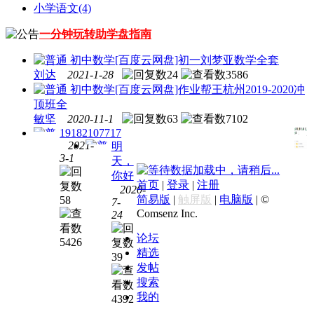
小学语文
(4)
一分钟玩转助学盘指南
初中数学
[百度云网盘]初一刘梦亚数学全套
刘达
2021-1-28
24
3586
初中数学
[百度云网盘]作业帮王杭州2019-2020冲
顶班全
敏坚
2020-11-1
63
7102
19182107717
2021-
明
3-1
天，
初中
数据加载中，请稍后...
初中
你好
数学
首页
|
登录
|
注册
2020-
数学
[百度
简易版
|
触屏版
|
电脑版
|
©
58
7-
最新
云网
Comsenz Inc.
24
高途
盘]作
课堂
业帮
论坛
5426
刘梦
王杭
精选
39
亚 初
州寒
发帖
一初
假冲
搜索
二全
顶班
我的
4392
两年