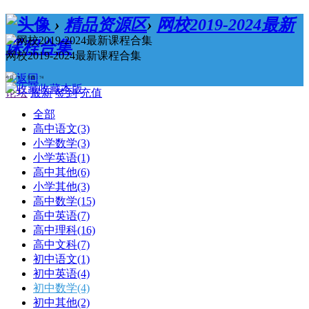
›
精品资源区
›
网校2019-2024最新
课程合集
网校2019-2024最新课程合集
今日：0 / 主题：74
收藏本版
论坛
最新
签到
充值
全部
高中语文
(3)
小学数学
(3)
小学英语
(1)
高中其他
(6)
小学其他
(3)
高中数学
(15)
高中英语
(7)
高中理科
(16)
高中文科
(7)
初中语文
(1)
初中英语
(4)
初中数学
(4)
初中其他
(2)