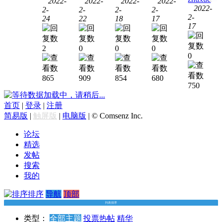
2022-
2022-
2022-
2022-
码:100
习社
1（全
英语
2022-
2-
2-
2-
2-
难句
天初
[百度
[百度
考研
[百度
[百度
20
一英
2-
24
22
18
17
技巧
[百度
阶英
集）
云网
云网
英语
云网
云网
语二
17
分析
云网
语听
盘]2022
盘]宋
全能
盘]2021
盘]中
课程
班》
盘]python
力大
考研
浩数
版
考研
医脉
2
0
0
0
金融
突破
英语
学:2022
（第
数学
诊自
0
实务
7
周兆
专升
杨超
学零
从入
期）
鑫写
本数
冲刺
基础
865
909
854
680
门到
750
作21
学全
密训
入门
精通
数据加载中，请稍后...
天高
程班
班冲
司庆
（完
首页
|
登录
|
注册
分写
刺课
阳
结）
简易版
|
触屏版
|
电脑版
|
© Comsenz Inc.
作密
程
《零
训班
起点
论坛
学脉
精选
诊》
发帖
搜索
我的
排序
导航
顶部
列表排序
类型：
全部主题
投票
热帖
精华