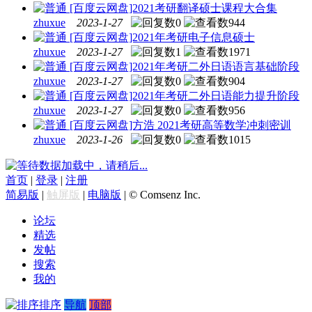
[百度云网盘]2021考研翻译硕士课程大合集
zhuxue
2023-1-27
0
944
[百度云网盘]2021年考研电子信息硕士
zhuxue
2023-1-27
1
1971
[百度云网盘]2021年考研二外日语语言基础阶段
zhuxue
2023-1-27
0
904
[百度云网盘]2021年考研二外日语能力提升阶段
zhuxue
2023-1-27
0
956
[百度云网盘]方浩 2021考研高等数学冲刺密训
zhuxue
2023-1-26
0
1015
数据加载中，请稍后...
首页
|
登录
|
注册
简易版
|
触屏版
|
电脑版
|
© Comsenz Inc.
论坛
精选
发帖
搜索
我的
排序
导航
顶部