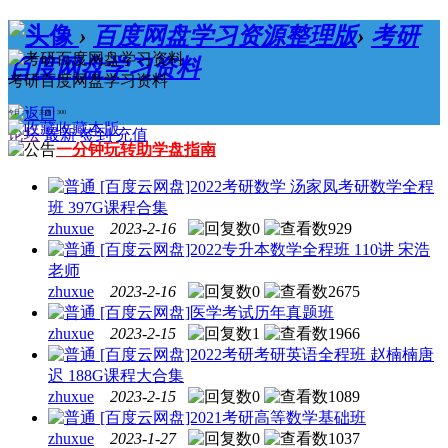
›
百度网盘学习资源整理版
›
考研
百度网盘学习资料
考研百度网盘学习资料
今日：0 / 主题：300
收藏本版
论坛
最新
签到
充值
一分钟玩转助学盘指南
[百度云网盘]2022考研数学 汤家凤考研数学全程
班 397G课程合集
zhuxue
2023-2-16
0
929
[百度云网盘]2022专升本数学全程班 110讲 宋浩
老师
zhuxue
2023-2-16
0
2675
[百度云网盘]医学考试历年真题班
zhuxue
2023-2-15
1
1966
[百度云网盘]2022考研考研英语全程班 赵楠楠唐
迟 188G课程大合集
zhuxue
2023-2-15
0
1089
[百度云网盘]2021考研高等数学基础班
zhuxue
2023-1-27
0
1037