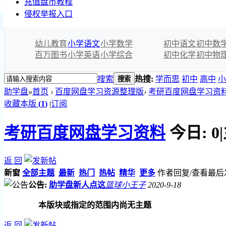
充值盘币教程
侵权举报入口
幼儿教育
小学语文
小学数学
初中语文
初中数
百万图书
小学英语
小学综合
初中化学
初中物
搜索
热搜:
学而思
初中
高中
小
搜索
助学盘
»
首页
›
百度网盘学习资源整理版
›
考研百度网盘学习资
收藏本版
(
1
)
|
订阅
考研百度网盘学习资料
今日:
0
|
返 回
新窗
全部主题
最新
热门
热帖
精华
更多
作者
回复/查看
最后
公告:
助学盘新人点这
篮球小王子
2020-9-18
本版块或指定的范围内尚无主题
返 回