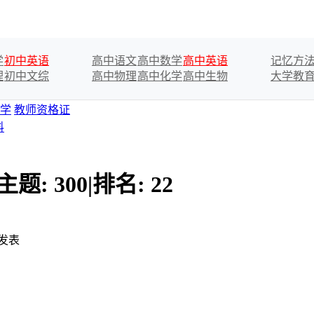
学
初中英语
高中语文
高中数学
高中英语
记忆方
理
初中文综
高中物理
高中化学
高中生物
大学教
学
教师资格证
料
主题:
300
|
排名:
22
发表