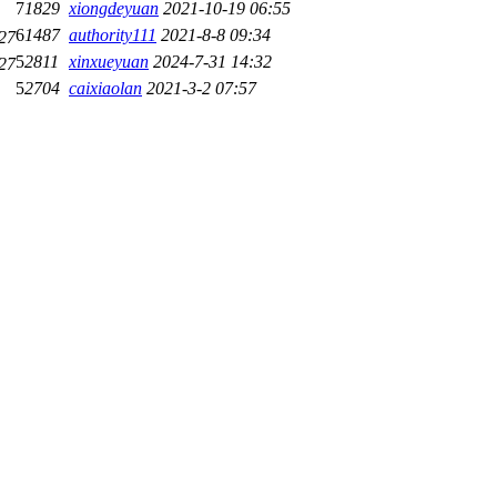
7
1829
xiongdeyuan
2021-10-19 06:55
6
1487
authority111
2021-8-8 09:34
27
5
2811
xinxueyuan
2024-7-31 14:32
27
5
2704
caixiaolan
2021-3-2 07:57