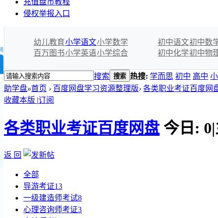
充值盘币教程
侵权举报入口
幼儿教育
小学语文
小学数学
初中语文
初中数
闭
百万图书
小学英语
小学综合
初中化学
初中物
搜索
热搜:
学而思
初中
高中
小
搜索
助学盘
»
首页
›
百度网盘学习资源整理版
›
各类职业考证百度网
收藏本版
|
订阅
各类职业考证百度网盘
今日:
0
|
返 回
全部
导游考证
13
一级建造师考试
8
心理咨询师考证
3