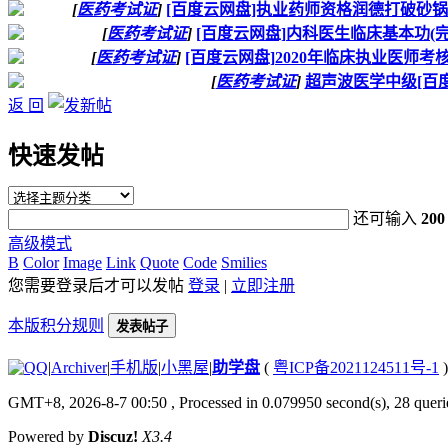
[
医药考试证
]
[百度云网盘]执业药师资格润德打破砂
[
医药考试证
]
[百度云网盘]内科医生临床基本功(
[
医药考试证
]
[百度云网盘]2020年临床执业医师
[
医药考试证
]
超声波医学中级[百
返 回
快速发帖
还可输入
200
高级模式
B
Color
Image
Link
Quote
Code
Smilies
您需要登录后才可以发帖
登录
|
立即注册
本版积分规则
发表帖子
|
Archiver
|
手机版
|
小黑屋
|
助学盘
(
粤ICP备2021124511号-1
)
GMT+8, 2026-8-7 00:50
, Processed in 0.079950 second(s), 28 querie
Powered by
Discuz!
X3.4