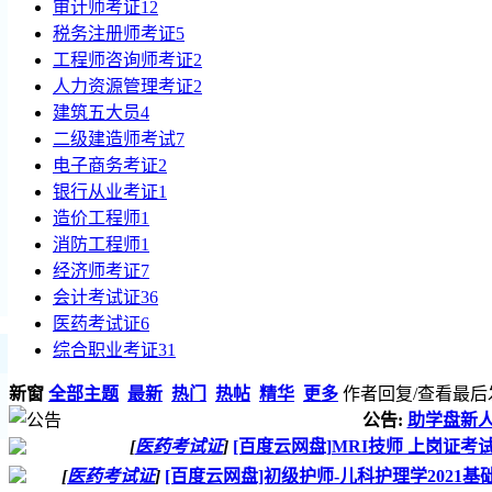
审计师考证
12
税务注册师考证
5
工程师咨询师考证
2
人力资源管理考证
2
建筑五大员
4
二级建造师考试
7
电子商务考证
2
银行从业考证
1
造价工程师
1
消防工程师
1
经济师考证
7
会计考试证
36
医药考试证
6
综合职业考证
31
新窗
全部主题
最新
热门
热帖
精华
更多
作者
回复/查看
最后
公告:
助学盘新
[
医药考试证
]
[百度云网盘]MRI技师 上岗证考
[
医药考试证
]
[百度云网盘]初级护师-儿科护理学202