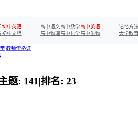
学
初中英语
高中语文
高中数学
高中英语
记忆方
理
初中文综
高中物理
高中化学
高中生物
大学教
学
教师资格证
盘
主题:
141
|
排名:
23