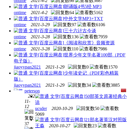
ontime
2021-4-2
66
3687
文学
[百度云网盘]朗诵版4书5经 MP3
ontime
2021-4-2
64
5162
文学
[百度云网盘]中外文学MP3+TXT
ontime
2021-3-29
97
6106
文学
[百度云网盘]三十六计古今谈
ontime
2021-3-28
136
7959
文学
[百度云网盘]《阅读和欣赏》音频资源
ontime
2021-3-28
110
7986
文学
[百度云网盘]世界少年文学名著100部（PDF
电子版）
jiaoyvpan2021
2021-1-29
0
1570
文学
[百度云网盘]少年读史记（PDF彩色精装
版）
jiaoyvpan2021
2021-1-29
34
3885
peterson
2020-
文学
[百度云网盘]50部英文原著经典小
11-
说
文学
12
ucsder
2020-10-29
50
[百度
5069
云网
文学
[百度云网盘]21部名著英汉对照版
盘]查
37
王淼
2020-10-27
23
理和