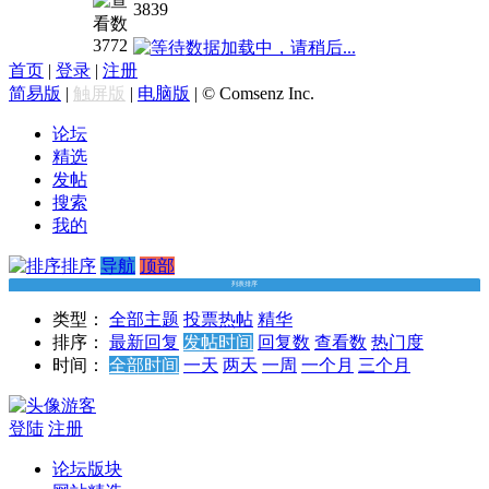
3839
巧克
力工
3772
数据加载中，请稍后...
厂
首页
|
登录
|
注册
Charlie
简易版
|
触屏版
|
电脑版
|
© Comsenz Inc.
and
the
论坛
Chocolate
精选
Factory（英
发帖
文
搜索
版）
我的
排序
导航
顶部
列表排序
类型：
全部主题
投票
热帖
精华
排序：
最新回复
发帖时间
回复数
查看数
热门度
时间：
全部时间
一天
两天
一周
一个月
三个月
游客
登陆
注册
论坛版块