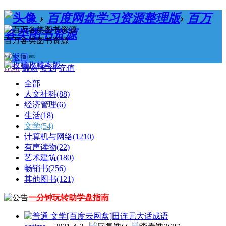
›
百度网盘学习资源整理版
›
百万
各类图书资源
百万各类图书资源
今日：0 / 主题：1955
收藏本版
论坛
最新
签到
充值
全部
人文社科
(88)
经济管理
(6)
生活
(18)
文学
(54)
计算机与网络
(1210)
有声读物
(22)
艺术建筑
(180)
畅销书
(256)
其他图书
(121)
一分钟玩转助学盘指南
文学
[百度云网盘]田连元大话成语