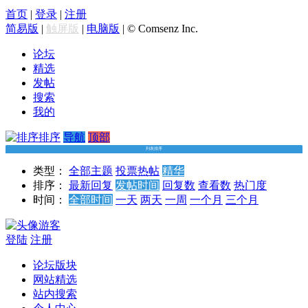
首页
|
登录
|
注册
简易版
|
触屏版
|
电脑版
|
© Comsenz Inc.
论坛
精选
发帖
搜索
我的
排序
导航
顶部
列表排序
类型：
全部主题
投票
热帖
精华
排序：
最新回复
发帖时间
回复数
查看数
热门度
时间：
全部时间
一天
两天
一周
一个月
三个月
游客
登陆
注册
论坛版块
网站精选
站内搜索