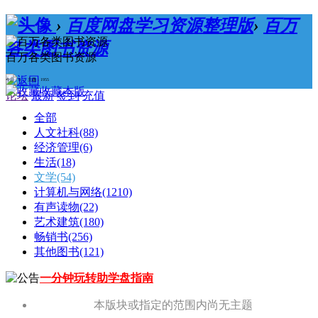
›
百度网盘学习资源整理版
›
百万
各类图书资源
百万各类图书资源
今日：0 / 主题：1955
收藏本版
论坛
最新
签到
充值
全部
人文社科
(88)
经济管理
(6)
生活
(18)
文学
(54)
计算机与网络
(1210)
有声读物
(22)
艺术建筑
(180)
畅销书
(256)
其他图书
(121)
一分钟玩转助学盘指南
本版块或指定的范围内尚无主题