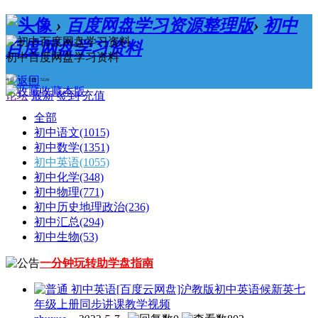
›
百度网盘学习资源整理版
›
初中
百度网盘学习资料
初中百度网盘学习资料
今日：0 / 主题：5124
收藏本版
论坛
最新
签到
充值
全部
初中语文
(1015)
初中数学
(1351)
初中英语
(1055)
初中化学
(348)
初中物理
(771)
初中历史地理政治
(236)
初中汇总
(294)
初中生物
(53)
一分钟玩转助学盘指南
初中英语
[百度云网盘]沪教版初中英语候新英七
年级上册同步讲课教学视频