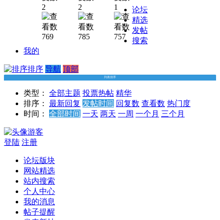
第一
云网
云网
云网
册视
学视
频
2
2
1
论坛
册视
盘]学
盘]学
盘]麻
频课
频
精选
频课
而思
而思
雪玲
程
发帖
程
2022
初一
刘飞
769
785
757
搜索
暑假
英语
飞春
我的
初二
陈文
季初
英语
靓新
三英
排序
导航
顶部
暑期
生暑
语目
列表排序
系统
假预
标班
类型：
全部主题
投票
热帖
精华
班视
习领
全国
排序：
最新回复
发帖时间
回复数
查看数
热门度
频课
先班
版课
时间：
全部时间
一天
两天
一周
一个月
三个月
程完
（译
程
结
林牛
游客
津
登陆
注册
版）
课程
论坛版块
网站精选
站内搜索
个人中心
我的消息
帖子提醒