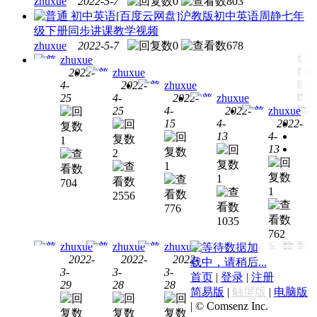
zhuxue
2022-5-7
0
803
初中英语
[百度云网盘]沪教版初中英语周静七年
级下册同步讲课教学视频
zhuxue
2022-5-7
0
678
zhuxue
2022-
zhuxue
4-
2022-
zhuxue
初中
25
4-
2022-
zhuxue
初中
英语
25
4-
2022-
zhuxue
初中
英语
[百度
15
4-
2022-
初中
英语
[百度
云网
13
4-
1
初中
英语
[百度
云网
13
盘]万
2
英语
[百度
云网
盘]万
门中
1
[百度
云网
盘]作
门中
1
学
704
云网
盘]学
业帮
1
学中
Lance
2556
盘]学
而思
林淼
中考
考英
776
而思
刘飞
班课
1035
英语
语作
刘飞
飞初
762
独家
句法
文写
飞初
zhuxue
zhuxue
zhuxue
中英
数据加
音标
知识
作专
2022-
2022-
2022-
中英
语新
载中，请稍后...
学习
点专
项训
3-
3-
3-
语新
初中
初中
初中
概念
首页
|
登录
|
注册
专题
项训
练网
29
28
28
概念
英语
英语
英语
英语
简易版
|
触屏版
|
电脑版
视频
练网
课教
英语
|
© Comsenz Inc.
[百度
[百度
[百度
第二
课教
学视