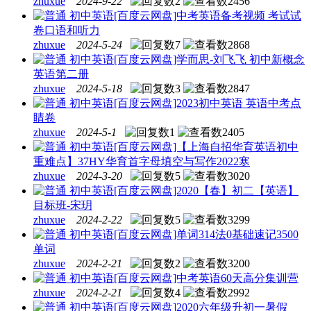
zhuxue
2024-9-22
2
2456
初中英语
[百度云网盘]中考英语备考视频 考试试
卷口语和听力
zhuxue
2024-5-24
7
2868
初中英语
[百度云网盘]学而思-刘飞飞 初中新概念
英语第二册
zhuxue
2024-5-18
3
2847
初中英语
[百度云网盘]2023初中英语 英语中考点
睛卷
zhuxue
2024-5-1
1
2405
初中英语
[百度云网盘]【上海自招华育英语初中
重难点】37HY华育首字母填空与写作2022寒
zhuxue
2024-3-20
5
3020
初中英语
[百度云网盘]2020【春】初二【英语】
目标班-宋玥
zhuxue
2024-2-22
5
3299
初中英语
[百度云网盘]单词314法0基础速记3500
单词
zhuxue
2024-2-21
2
3200
初中英语
[百度云网盘]中考英语60天高分集训营
zhuxue
2024-2-21
4
2992
初中英语
[百度云网盘]2020六年级升初一暑假