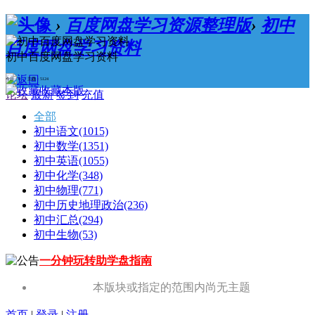
›
百度网盘学习资源整理版
›
初中
百度网盘学习资料
初中百度网盘学习资料
今日：0 / 主题：5124
收藏本版
论坛
最新
签到
充值
全部
初中语文
(1015)
初中数学
(1351)
初中英语
(1055)
初中化学
(348)
初中物理
(771)
初中历史地理政治
(236)
初中汇总
(294)
初中生物
(53)
一分钟玩转助学盘指南
本版块或指定的范围内尚无主题
首页
|
登录
|
注册