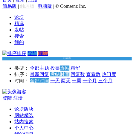
简易版
|
触屏版
|
电脑版
|
© Comsenz Inc.
论坛
精选
发帖
搜索
我的
排序
导航
顶部
列表排序
类型：
全部主题
投票
热帖
精华
排序：
最新回复
发帖时间
回复数
查看数
热门度
时间：
全部时间
一天
两天
一周
一个月
三个月
游客
登陆
注册
论坛版块
网站精选
站内搜索
个人中心