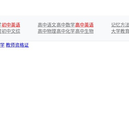
学
初中英语
高中语文
高中数学
高中英语
记忆方
理
初中文综
高中物理
高中化学
高中生物
大学教
学
教师资格证