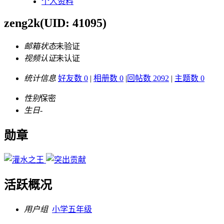
个人资料
zeng2k
(UID: 41095)
邮箱状态
未验证
视频认证
未认证
统计信息
好友数 0
|
相册数 0
|
回帖数 2092
|
主题数 0
性别
保密
生日
-
勋章
活跃概况
用户组
小学五年级