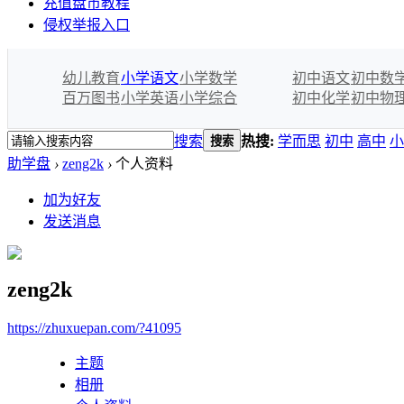
充值盘币教程
侵权举报入口
幼儿教育
小学语文
小学数学
初中语文
初中数
百万图书
小学英语
小学综合
初中化学
初中物
搜索
热搜:
学而思
初中
高中
小
搜索
助学盘
›
zeng2k
›
个人资料
加为好友
发送消息
zeng2k
https://zhuxuepan.com/?41095
主题
相册